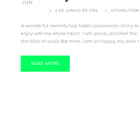
JUN
6 DE JUNHO DE 2016
VITORGUTIER
A wonderful serenity has taken possession of my ent
enjoy with my whole heart. I am alone, and feel the
the bliss of souls like mine. I am so happy, my dear f
READ MORE
Voltada para clientes exigentes que buscam o
melhor para seus negócios
SOMOS A GUARUPERFIL