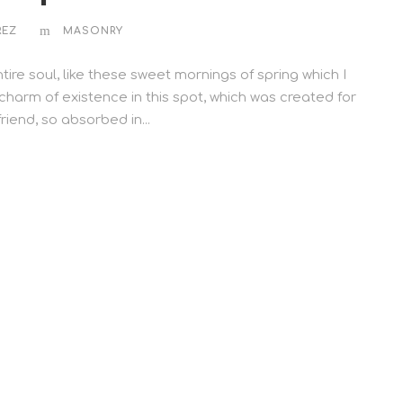
REZ
MASONRY
ire soul, like these sweet mornings of spring which I
 charm of existence in this spot, which was created for
riend, so absorbed in...
ENTRE EM CONTATO
(11) 96119-6924