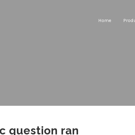
Home
Prod
ic question ran