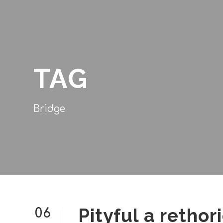
TAG
Bridge
Pityful a rethor
06