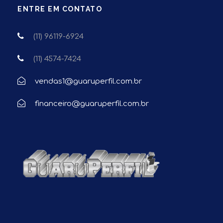
ENTRE EM CONTATO
(11) 96119-6924
(11) 4574-7424
vendas1@guaruperfil.com.br
financeiro@guaruperfil.com.br