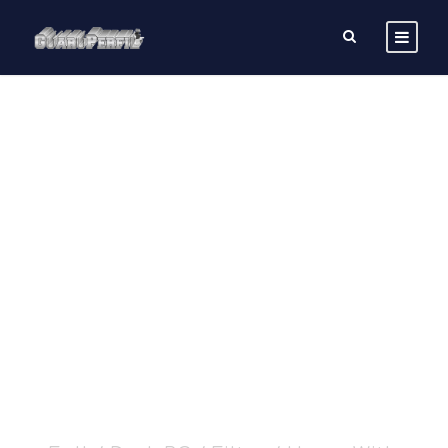
Grid With
Description 4
Columns