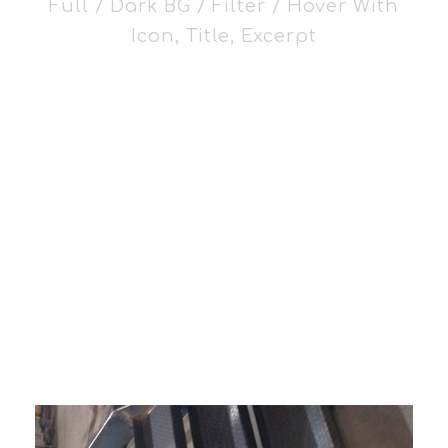
Full / Dark BG / Filter / Hover With
Icon, Title, Excerpt
ALL
GUILHOTINA
LASER
MONTAGE
M
PINTURA
PLASMA
PUNCIONADEI
RA