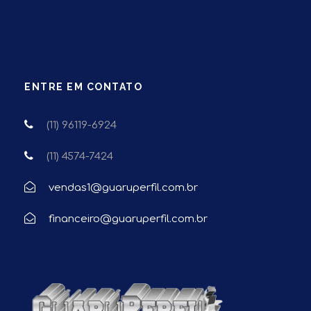
ENTRE EM CONTATO
(11) 96119-6924
(11) 4574-7424
vendas1@guaruperfil.com.br
financeiro@guaruperfil.com.br