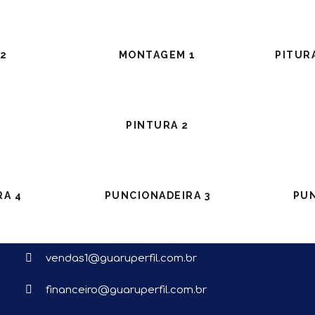
2
MONTAGEM 1
PITUR
PINTURA 2
ENTRE EM CONTATO
(11) 96119-6924
RA 4
PUNCIONADEIRA 3
PUN
(11) 4574-7424
vendas1@guaruperfil.com.br
financeiro@guaruperfil.com.br