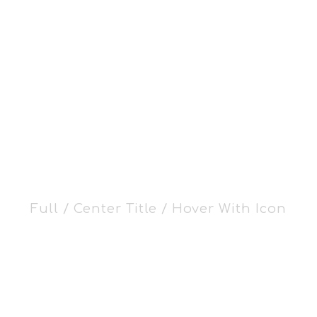
Home
Prod
olio 5 Columns No
Full / Center Title / Hover With Icon