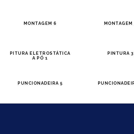
MONTAGEM 6
MONTAGEM 
PITURA ELETROSTÁTICA
PINTURA 3
A PÓ 1
Voltada para clientes exigentes que buscam o
melhor para seus negócios
PUNCIONADEIRA 5
PUNCIONADEI
SOMOS A GUARUPERFIL