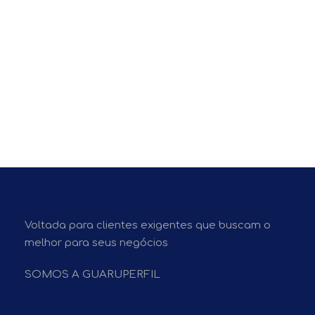
SPACE
Full / Hover With Right Title & Caption
Voltada para clientes exigentes que buscam o
melhor para seus negócios
SOMOS A GUARUPERFIL