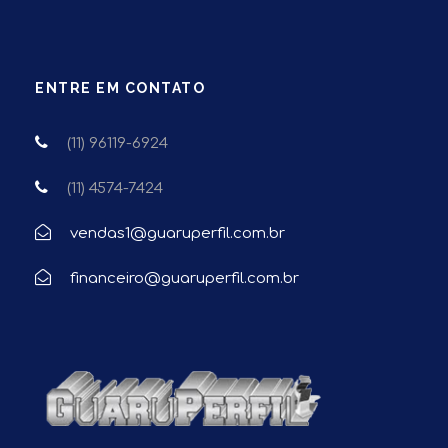
ENTRE EM CONTATO
(11) 96119-6924
(11) 4574-7424
vendas1@guaruperfil.com.br
financeiro@guaruperfil.com.br